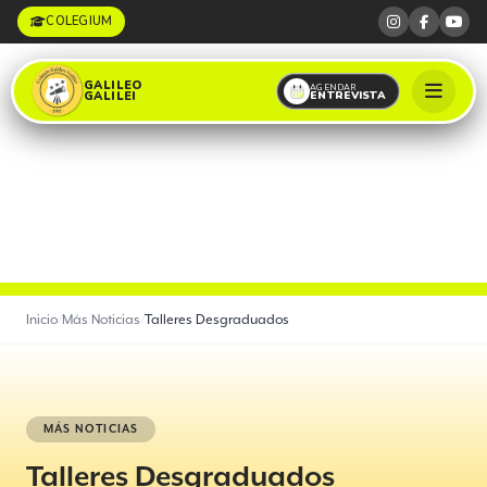
COLEGIUM
GALILEO
AGENDAR
ENTREVISTA
GALILEI
Inicio
/
Más Noticias
/
Talleres Desgraduados
MÁS NOTICIAS
Talleres Desgraduados