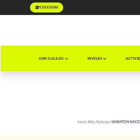
COLEGIUM
ADN GALILEO
NIVELES
ACTIVI
Inicio
/
Más Noticias
/
MARATON NACI